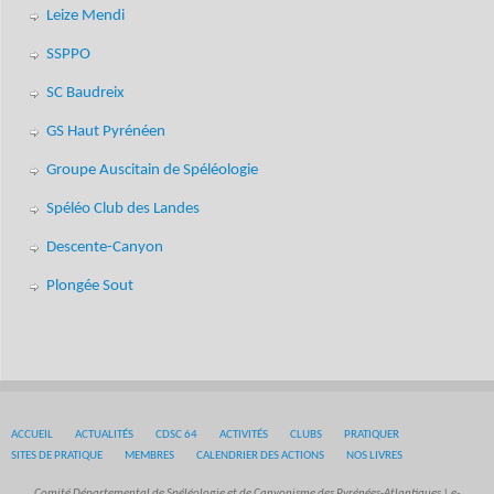
Leize Mendi
SSPPO
SC Baudreix
GS Haut Pyrénéen
Groupe Auscitain de Spéléologie
Spéléo Club des Landes
Descente-Canyon
Plongée Sout
ACCUEIL
ACTUALITÉS
CDSC 64
ACTIVITÉS
CLUBS
PRATIQUER
SITES DE PRATIQUE
MEMBRES
CALENDRIER DES ACTIONS
NOS LIVRES
Comité Départemental de Spéléologie et de Canyonisme des Pyrénées-Atlantiques | e-