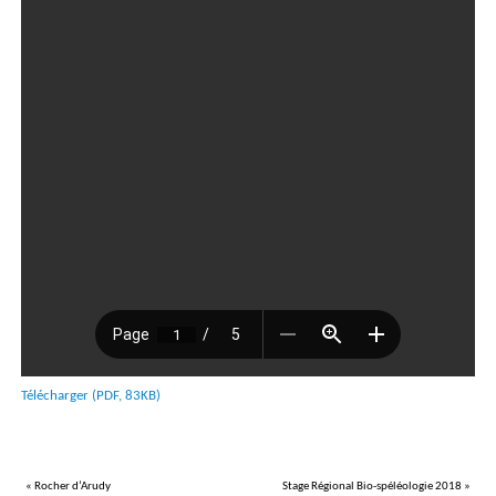
Télécharger (PDF, 83KB)
«
Rocher d’Arudy
Stage Régional Bio-spéléologie 2018
»