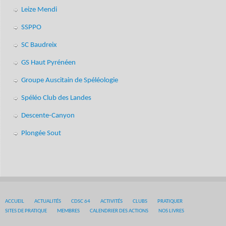
Leize Mendi
SSPPO
SC Baudreix
GS Haut Pyrénéen
Groupe Auscitain de Spéléologie
Spéléo Club des Landes
Descente-Canyon
Plongée Sout
ACCUEIL
ACTUALITÉS
CDSC 64
ACTIVITÉS
CLUBS
PRATIQUER
SITES DE PRATIQUE
MEMBRES
CALENDRIER DES ACTIONS
NOS LIVRES