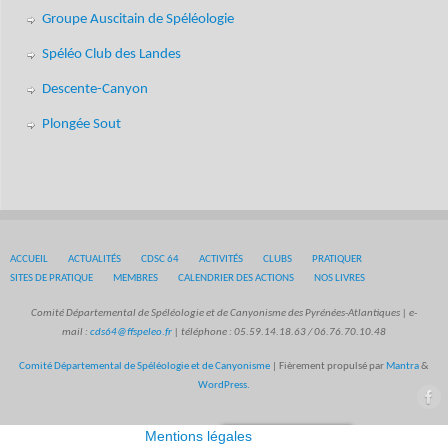
Groupe Auscitain de Spéléologie
Spéléo Club des Landes
Descente-Canyon
Plongée Sout
ACCUEIL
ACTUALITÉS
CDSC 64
ACTIVITÉS
CLUBS
PRATIQUER
SITES DE PRATIQUE
MEMBRES
CALENDRIER DES ACTIONS
NOS LIVRES
Comité Départemental de Spéléologie et de Canyonisme des Pyrénées-Atlantiques | e-
mail :
cds64@ffspeleo.fr
| téléphone : 05.59.14.18.63 / 06.76.70.10.48
Comité Départemental de Spéléologie et de Canyonisme
| Fièrement propulsé par
Mantra
&
WordPress.
Mentions légales
Politique de cookies