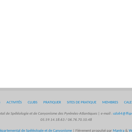
4
ACTIVITÉS
CLUBS
PRATIQUER
SITES DE PRATIQUE
MEMBRES
CALE
al de Spéléologie et de Canyonisme des Pyrénées-Atlantiques | e-mail :
cds64@ffspe
05.59.14.18.63 / 06.76.70.10.48
épartemental de Spéléologie et de Canyonisme
| Fièrement propulsé par
Mantra
&
W