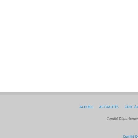
ACCUEIL
ACTUALITÉS
CDSC 6
Comité Département
Comité D